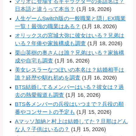
マリオに登場するキャラクターの英語名は？
日本語と違うって本当？
(1月 19, 2026)
人生ゲームSwitch版の一般職業と隠しEX職業
一覧！最強の職業はある？
(1月 18, 2026)
オリックスの宮城大弥に彼女はいる？兄弟は
いる？年俸や家族構成も調査
(1月 18, 2026)
栗山英樹の奥さんは誰？兄弟はいる？家族構
成や自宅も調査
(1月 16, 2026)
美女レスラーなつぽいの本名は？結婚相手は
誰？経歴や馴れ初めを調査
(1月 16, 2026)
BTS結婚してるメンバーはいる？彼女は？過
去の熱愛報道も調査
(1月 16, 2026)
BTS各メンバーの兵役はいつまで？兵役の順
番やコンサートの予定も
(1月 15, 2026)
Aマッソ加納と村上は結婚してた？旦那はどん
な人？子供はいるの？
(1月 15, 2026)