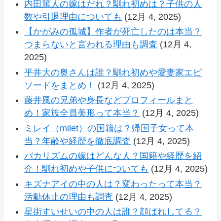
内田篤人の嫁はだれ？馴れ初めは？子供の人
数や引退理由についても
(12月 4, 2025)
【かがみの孤城】作者が死亡したのは本当？
つまらないと言われる理由も調査
(12月 4,
2025)
平井大の奥さんは誰？馴れ初めや愛妻家エピ
ソードをまとめ！
(12月 4, 2025)
藤井風の兄弟や身長などプロフィールまと
め！家族全員美形って本当？
(12月 4, 2025)
ミレイ（milet）の国籍は？帰国子女って本
当？年齢や経歴を徹底調査
(12月 4, 2025)
バカリズムの嫁はどんな人？国籍や経歴を紹
介！馴れ初めや子供についても
(12月 4, 2025)
キズナアイの中の人は？変わったって本当？
活動休止の理由も調査
(12月 4, 2025)
星街すいせいの中の人は誰？顔ばれしてる？