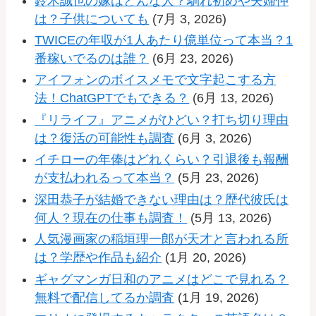
鈴木誠也の嫁はどんな人？馴れ初めや夫婦仲
は？子供についても
(7月 3, 2026)
TWICEの年収が1人あたり億単位って本当？1
番稼いでるのは誰？
(6月 23, 2026)
アイフォンのボイスメモで文字起こする方
法！ChatGPTでもできる？
(6月 13, 2026)
『リライフ』アニメがひどい？打ち切り理由
は？復活の可能性も調査
(6月 3, 2026)
イチローの年俸はどれくらい？引退後も報酬
が支払われるって本当？
(5月 23, 2026)
深田恭子が結婚できない理由は？歴代彼氏は
何人？現在の仕事も調査！
(5月 13, 2026)
人気漫画家の稲垣理一郎が天才と言われる所
は？学歴や作品も紹介
(1月 20, 2026)
ギャグマンガ日和のアニメはどこで見れる？
無料で配信してるか調査
(1月 19, 2026)