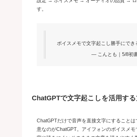
設定 → ボイスメモ → オーディオの品質 
す。
ボイスメモで文字起こし勝手にでき
— こんとも｜5/8初書
ChatGPTで文字起こしを活用す
ChatGPTだけで音声を直接文字にするこ
意なのがChatGPT。アイフォンのボイスメ