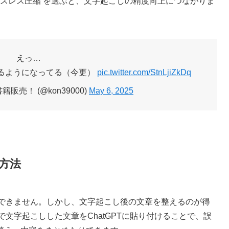
→ ロスレス圧縮 を選ぶと、文字起こしの精度向上につながりま
えっ…
るようになってる（今更）
pic.twitter.com/StnLjiZkDq
籍販売！ (@kon39000)
May 6, 2025
る方法
とはできません。しかし、文字起こし後の文章を整えるのが得
モで文字起こしした文章をChatGPTに貼り付けることで、誤